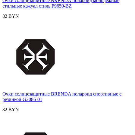
Очки солнцезащитные BRENDA полароид молодежные
стильные кэжуал стиль P9659-BZ
82 BYN
Очки солнцезащитные BRENDA полароид спортивные с
резинкой G2086-01
82 BYN