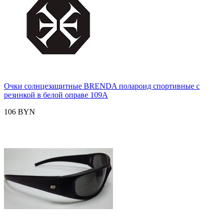
Очки солнцезащитные BRENDA полароид спортивные с
резинкой в белой оправе 109A
106 BYN